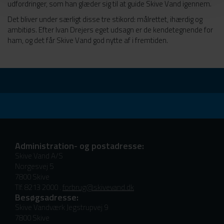
udfordringer, som han glæder sig til at guide Skive Vand igennem.
Det bliver under særligt disse tre stikord: målrettet, ihærdig og
ambitiøs. Efter Ivan Drejers eget udsagn er de kendetegnende for
ham, og det får Skive Vand god nytte af i fremtiden.
Administration- og postadresse:
Skive Vand A/S
Norgesvej 5
7800 Skive
Tlf. 8213 2000 .
forbrug@skivevand.dk
Besøgsadresse:
Skive Vandværk Jegstrupvej 9
7800 Skive