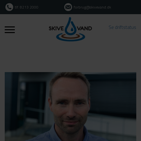
tlf. 8213 2000
forbrug@skivevand.dk
Se driftstatus