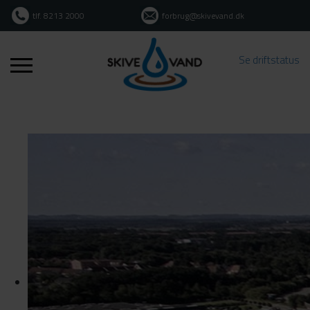
tlf. 8213 2000
forbrug@skivevand.dk
Se driftstatus