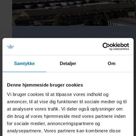
Hårdhed for drikkevand
Når du skal installere ny vaskemaskine eller opvaskemaskine, er
Samtykke
Detaljer
Om
det vigtigt, at du kender vandets hårdhed.
For de vandværker, der hører under Skive Vand A/S, er
hårdhedsgraden opført i nedenstående tabel.
Denne hjemmeside bruger cookies
0
Det er den såkaldte ”tyske hårdhedsgrad” (
dH), der er nævnt i
Vi bruger cookies til at tilpasse vores indhold og
tabellen.
annoncer, til at vise dig funktioner til sociale medier og til
Vandværk
Hårdhedsgrad
at analysere vores trafik. Vi deler også oplysninger om
Skive vandværk
9
din brug af vores hjemmeside med vores partnere inden
for sociale medier, annonceringspartnere og
Ørslevkloster vandværk
14
analysepartnere. Vores partnere kan kombinere disse
Lem vandværk
12