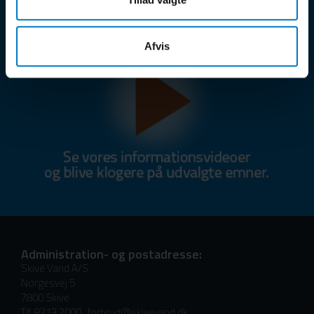
Afvis
Administration- og postadresse:
Skive Vand A/S
Norgesvej 5
7800 Skive
Tlf. 8213 2000 .
forbrug@skivevand.dk